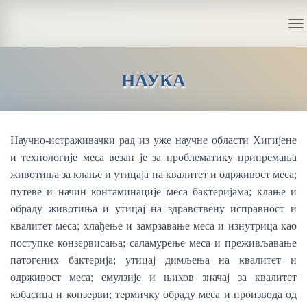
T
O
G
НАУКА
G
L
E
N
Научно-истраживачки рад из уже научне области Хигијене
A
и технологије меса везан је за проблематику припремања
V
животиња за клање и утицаја на квалитет и одрживост меса;
I
путеве и начин контаминације меса бактеријама; клање и
G
обраду животиња и утицај на здравствену исправност и
A
квалитет меса; хлађење и замрзавање меса и изнутрица као
T
поступке конзервисања; саламурење меса и преживљавање
I
патогених бактерија; утицај димљења на квалитет и
O
одрживост меса; емулзије и њихов значај за квалитет
N
кобасица и конзерви; термичку обраду меса и производа од