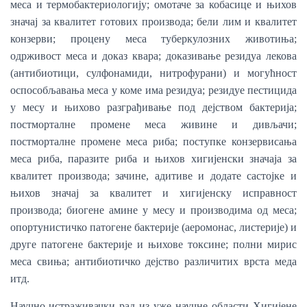
меса и термобактериологију; омотаче за кобасице и њихов
значај за квалитет готових производа; бели лим и квалитет
конзерви; процену меса туберкулозних животиња;
одрживост меса и доказ квара; доказивање резидуа лекова
(антибиотици, сулфонамиди, нитрофурани) и могућност
оспособљавања меса у коме има резидуа; резидуе пестицида
у месу и њихово разграђивање под дејством бактерија;
постморталне промене меса живине и дивљачи;
постморталне промене меса риба; поступке конзервисања
меса риба, паразите риба и њихов хигијенски значаја за
квалитет производа; зачине, адитиве и додате састојке и
њихов значај за квалитет и хигијенску исправност
производа; биогене амине у месу и производима од меса;
опортунистичко патогене бактерије (аеромонас, листерије) и
друге патогене бактерије и њихове токсине; полни мирис
меса свиња; антибиотичко дејство различитих врста меда
итд.
Научно-истраживачки рад из уже научне области Хигијене